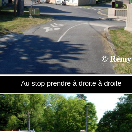
©
Rémy
Au stop prendre à droite à droite