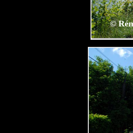
©
Rém