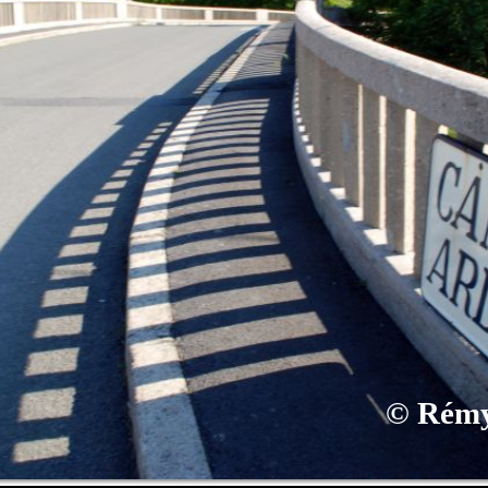
©
Rémy